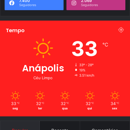
7.400
2.069
Seguidores
Seguidores
Tempo
33
℃
Anápolis
33º - 28º
19%
3.51 km/h
Céu Limpo
33
32
32
32
34
℃
℃
℃
℃
℃
seg
ter
qua
qui
sex