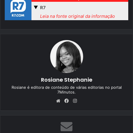
▼
R7
Leia na fonte original da informação
Rosiane Stephanie
Rosiane é editora de conteúdo de várias editorias no portal
7Minutos.
We
Fa
Ins
bsi
ce
tag
te
bo
ra
ok
m