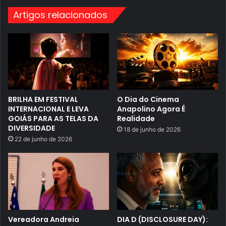
l
i
a
n
Artigos relacionados
n
h
g
a
a
s
n
2
h
n
a
a
t
N
r
e
a
t
i
f
l
BRILHA EM FESTIVAL
O Dia do Cinema
l
e
i
INTERNACIONAL E LEVA
Anapolino Agora É
r
x
GOIÁS PARA AS TELAS DA
Realidade
A
DIVERSIDADE
18 de junho de 2026
s
s
22 de junho de 2026
u
s
t
a
d
o
r
;
C
Vereadora Andreia
DIA D (DISCLOSURE DAY):
o