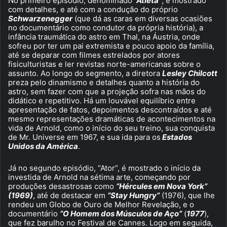
No primeiro episódio, denominado
“Atleta”
, é mostrado
com detalhes, e até com a condução do próprio
Schwarzenegger
(que dá as caras em diversas ocasiões
no documentário como condutor da própria história), a
infância traumática do astro em Thal, na Áustria, onde
sofreu por ter um pai extremista e pouco apoio da família,
até se deparar com filmes estrelados por atores
fisiculturistas e ler revistas norte-americanas sobre o
assunto. Ao longo do segmento, a diretora
Lesley Chilcott
preza pelo dinamismo e detalhes quanto a história do
astro, sem fazer com que a projeção sofra nas mãos do
didático e repetitivo. Há um louvável equilíbrio entre
apresentação de fatos, depoimentos descontraídos e até
mesmo representações dramáticas de acontecimentos na
vida de Arnold, como o início do seu treino, sua conquista
de Mr. Universe em 1967, e sua ida para os
Estados
Unidos da América
.
Já no segundo episódio, “Ator”, é mostrado o início da
investida de Arnold na sétima arte, começando por
produções desastrosas como
“Hércules em Nova York”
(1969)
, até de destacar em
“Stay Hungry”
(1976), que lhe
rendeu um Globo de Ouro de Melhor Revelação, e o
documentário
“O Homem dos Músculos de Aço”
(
1977
),
que fez barulho no Festival de Cannes. Logo em seguida,