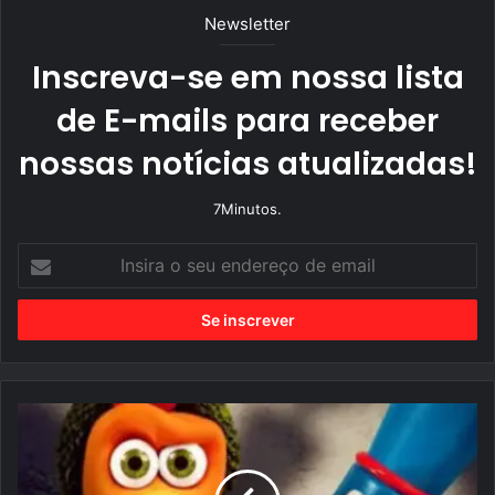
Newsletter
Inscreva-se em nossa lista
de E-mails para receber
nossas notícias atualizadas!
7Minutos.
I
n
s
i
r
a
o
s
e
u
D
e
e
n
s
d
c
e
u