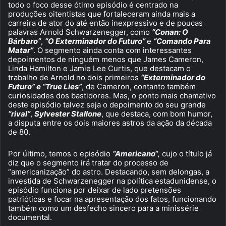
todo o foco desse ótimo episódio é centrado na
produções oitentistas que fortaleceram ainda mais a
carreira de ator do até então inexpressivo e de poucas
palavras Arnold Schwarzenegger, como
“Conan: O
Bárbaro”
,
“O Exterminador do Futuro”
e
“Comando Para
Matar”
. O segmento ainda conta com interessantes
depoimentos de ninguém menos que James Cameron,
Linda Hamilton e Jamie Lee Curtis, que destacam o
trabalho de Arnold no dois primeiros
“Exterminador do
Futuro” e “True Lies”
, de Cameron, contanto também
curiosidades dos bastidores. Mas, o ponto mais chamativo
deste episódio talvez seja o depoimento do seu grande
“rival”
,
Sylvester Stallone
, que destaca, com bom humor,
a disputa entre os dois maiores astros da ação da década
de 80.
Por último, temos o episódio
“Americano“
,
cujo o título já
diz que o segmento irá tratar do processo de
“americanização” do astro. Destacando, sem delongas, a
investida de Schwarzenegger na política estadunidense, o
episódio funciona por deixar de lado pretensões
patrióticas e focar na apresentação dos fatos, funcionando
também como um desfecho sincero para a minissérie
documental.