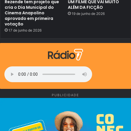
n
Rezende tem projeto que
UM FILME QUE VAI MUITO
f
cria o Dia Municipal do
ALÉM DA FICÇÃO
i
Cinema Anapolino
19 de junho de 2026
r
aprovado em primeira
a
votação
l
e
17 de junho de 2026
g
e
n
d
a
d
o
!
PUBLICIDADE