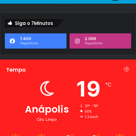
Siga o 7Minutos
7.400
2.069
Seguidores
Seguidores
Tempo
19
℃
Anápolis
31º - 19º
50%
1.3 km/h
Céu Limpo