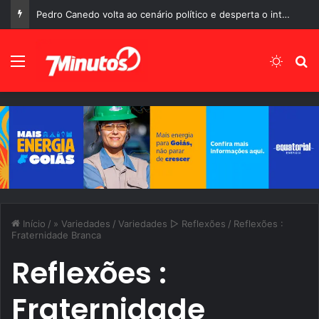
Pedro Canedo volta ao cenário político e desperta o interesse de diferentes gerações em Goiás
Menu
Switch
P
Início
/
» Variedades
/
Variedades ▻ Reflexões
/
Reflexões :
Fraternidade Branca
Reflexões :
Fraternidade