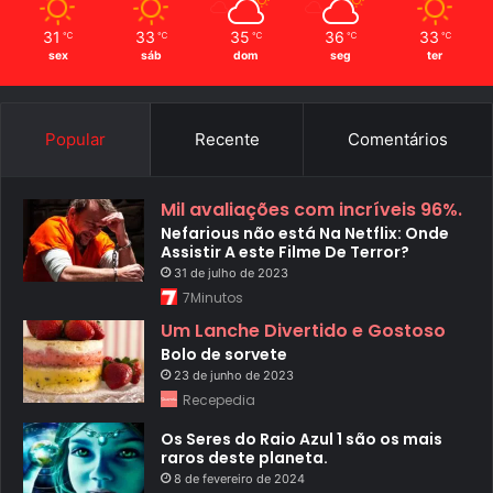
31
33
35
36
33
℃
℃
℃
℃
℃
sex
sáb
dom
seg
ter
Popular
Recente
Comentários
Mil avaliações com incríveis 96%.
Nefarious não está Na Netflix: Onde
Assistir A este Filme De Terror?
31 de julho de 2023
7Minutos
Um Lanche Divertido e Gostoso
Bolo de sorvete
23 de junho de 2023
Recepedia
Os Seres do Raio Azul 1 são os mais
raros deste planeta.
8 de fevereiro de 2024