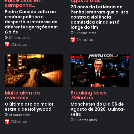
Pais e avós em
Agosto Lilás:
campanha...
20 anos da Lei Maria da
Pedro Canedo volta ao
Penha lembram que a luta
cenário político e
contra a violência
desperta o interesse de
doméstica ainda está
diferentes gerações em
longe do fim
Goiás
18 horas atrás
17 horas atrás
7Minutos
7Minutos
Muito além da
Breaking News
overdose:
7Minutos
O último ato da maior
Manchetes do Dia 06 de
estrela de Hollywood:
Agosto de 2026, Quinta-
Feira
19 horas atrás
22 horas atrás
7Minutos