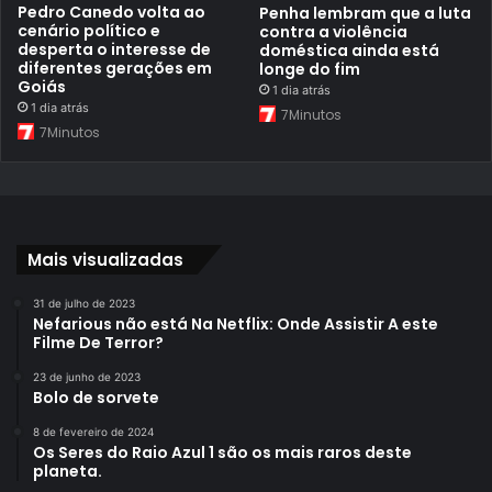
Pedro Canedo volta ao
Penha lembram que a luta
cenário político e
contra a violência
desperta o interesse de
doméstica ainda está
diferentes gerações em
longe do fim
Goiás
1 dia atrás
1 dia atrás
7Minutos
7Minutos
Mais visualizadas
31 de julho de 2023
Nefarious não está Na Netflix: Onde Assistir A este
Filme De Terror?
23 de junho de 2023
Bolo de sorvete
8 de fevereiro de 2024
Os Seres do Raio Azul 1 são os mais raros deste
planeta.