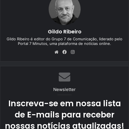
Gildo Ribeiro
Gildo Ribeiro é editor do Grupo 7 de Comunicação, liderado pelo
Portal 7 Minutos, uma plataforma de notícias online.
We
Fa
Ins
bsi
ce
tag
te
bo
ra
ok
m
Newsletter
Inscreva-se em nossa lista
de E-mails para receber
nossas notícias atualizadas!