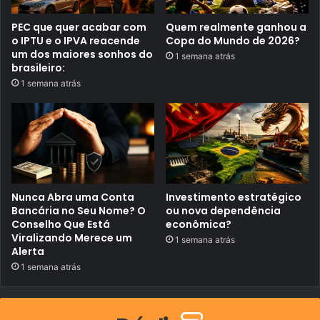
r
ç
c
ã
o
PEC que quer acabar com
Quem realmente ganhou a
o
m
d
o IPTU e o IPVA reacende
Copa do Mundo de 2026?
s
o
um dos maiores sonhos do
1 semana atrás
e
s
brasileiro:
g
v
u
1 semana atrás
e
r
í
a
c
n
u
ç
l
a
o
s
Nunca Abra uma Conta
Investimento estratégico
Bancária no Seu Nome? O
ou nova dependência
Conselho Que Está
econômica?
Viralizando Merece um
1 semana atrás
Alerta
1 semana atrás