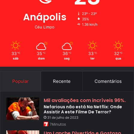
Anápolis
23º - 23º
35%
1.36 km/h
Céu Limpo
33
35
36
33
32
℃
℃
℃
℃
℃
sáb
dom
seg
ter
qua
Popular
Recente
Comentários
Mil avaliações com incríveis 96%.
Nefarious não está Na Netflix: Onde
Assistir A este Filme De Terror?
31 de julho de 2023
7Minutos
Um Lanche Divertido e Gostoso