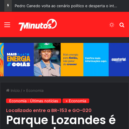
Pedro Canedo volta ao cenário político e desperta o interesse de diferentes gerações em Goiás
Menu
Switch
P
Início
/
» Economia
Economia : Últimas notícias
» Economia
Localizado entre a BR-153 e GO-020
Parque Lozandes é