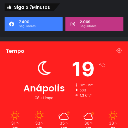
Siga o 7Minutos
7.400
2.069
Seguidores
Seguidores
Tempo
19
℃
Anápolis
31º - 19º
50%
1.3 km/h
Céu Limpo
31
33
35
36
33
℃
℃
℃
℃
℃
sex
sáb
dom
seg
ter