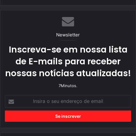
bsi
ce
tag
te
bo
ra
ok
m
Newsletter
Inscreva-se em nossa lista
de E-mails para receber
nossas notícias atualizadas!
7Minutos.
I
n
s
i
r
a
o
s