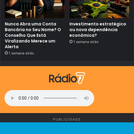
c
a
i
s
v
i
i
l
l
Nunca Abra uma Conta
Investimento estratégico
e
i
Bancária no Seu Nome? O
ou nova dependência
r
Conselho Que Está
econômica?
a
Viralizando Merece um
1 semana atrás
s
Alerta
1 semana atrás
PUBLICIDADE