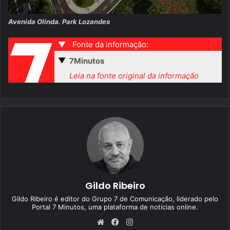
Avenida Olinda. Park Lozandes
▼
Fonte da informação:
▼
7Minutos
Leia na fonte original da informação
Gildo Ribeiro
Gildo Ribeiro é editor do Grupo 7 de Comunicação, liderado pelo
Portal 7 Minutos, uma plataforma de notícias online.
We
Fa
Ins