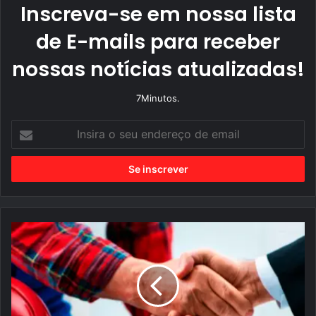
Inscreva-se em nossa lista
de E-mails para receber
nossas notícias atualizadas!
7Minutos.
I
n
s
i
r
a
o
s
e
u
C
e
A
n
I
d
X
e
A
r
e
e
n
ç
d