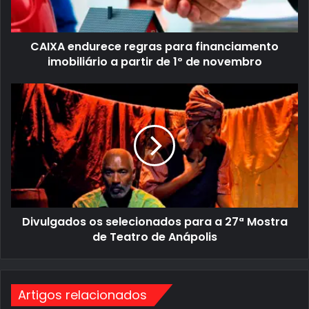
o
u
d
r
e
e
e
c
CAIXA endurece regras para financiamento
m
e
a
r
imobiliário a partir de 1º de novembro
i
e
l
g
D
r
i
a
v
s
u
p
l
a
g
r
a
a
d
f
o
i
s
n
o
a
s
n
Divulgados os selecionados para a 27ª Mostra
s
c
e
i
de Teatro de Anápolis
l
a
e
m
c
e
i
n
o
t
Artigos relacionados
n
o