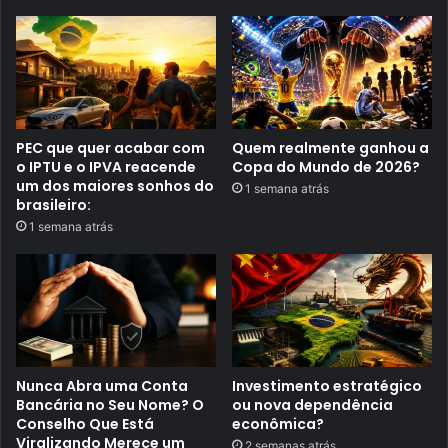
a
i
d
m
o
o
s
b
p
i
a
l
r
i
a
á
a
r
2
PEC que quer acabar com
Quem realmente ganhou a
i
7
o
o IPTU e o IPVA reacende
Copa do Mundo de 2026?
ª
a
um dos maiores sonhos do
1 semana atrás
M
p
brasileiro:
o
a
s
1 semana atrás
r
t
t
r
i
a
r
d
d
e
e
T
1
e
º
a
d
t
e
Nunca Abra uma Conta
Investimento estratégico
r
n
o
Bancária no Seu Nome? O
ou nova dependência
o
d
v
Conselho Que Está
econômica?
e
e
Viralizando Merece um
2 semanas atrás