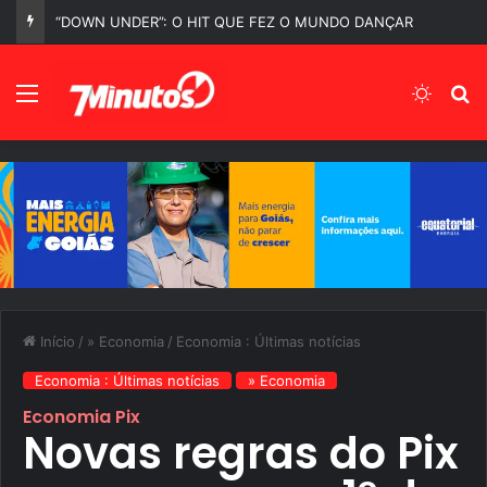
“DOWN UNDER”: O HIT QUE FEZ O MUNDO DANÇAR
Menu
Switch
P
Início
/
» Economia
/
Economia : Últimas notícias
Economia : Últimas notícias
» Economia
Economia Pix
Novas regras do Pix