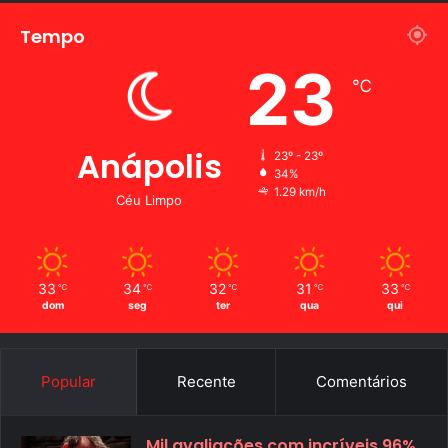
Tempo
23
℃
Anápolis
23º - 23º
34%
1.29 km/h
Céu Limpo
33
34
32
31
33
℃
℃
℃
℃
℃
dom
seg
ter
qua
qui
Popular
Recente
Comentários
Mil avaliações com incríveis 96%.