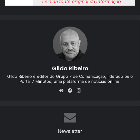
Leia na fonte original da informação
Gildo Ribeiro
Gildo Ribeiro é editor do Grupo 7 de Comunicação, liderado pelo
Portal 7 Minutos, uma plataforma de notícias online.
We
Fa
Ins
bsi
ce
tag
te
bo
ra
ok
m
Newsletter