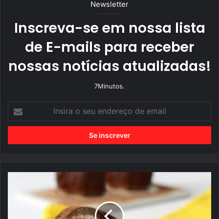
Newsletter
Inscreva-se em nossa lista
de E-mails para receber
nossas notícias atualizadas!
7Minutos.
I
n
s
i
r
a
o
s
e
u
T
e
r
n
u
d
f
e
a
r
s