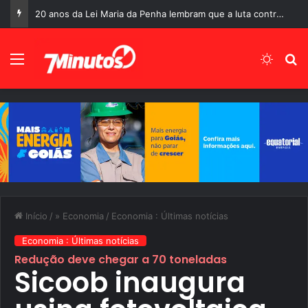
20 anos da Lei Maria da Penha lembram que a luta contra a violência doméstica ainda está longe do fim
Menu
Switch
P
Início
/
» Economia
/
Economia : Últimas notícias
Economia : Últimas notícias
Redução deve chegar a 70 toneladas
Sicoob inaugura