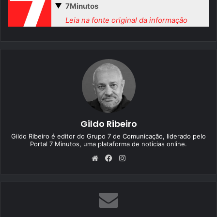
▼
7Minutos
Leia na fonte original da informação
Gildo Ribeiro
Gildo Ribeiro é editor do Grupo 7 de Comunicação, liderado pelo
Portal 7 Minutos, uma plataforma de notícias online.
We
Fa
Ins
bsi
ce
tag
te
bo
ra
ok
m