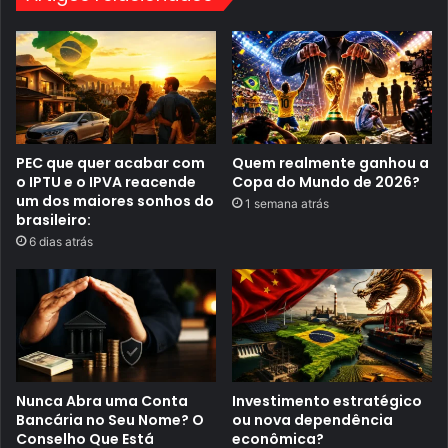
r
i
a
n
a
c
e
n
a
m
PEC que quer acabar com
Quem realmente ganhou a
u
o IPTU e o IPVA reacende
Copa do Mundo de 2026?
s
um dos maiores sonhos do
1 semana atrás
i
brasileiro:
c
a
6 dias atrás
l
b
r
a
s
i
l
e
i
Nunca Abra uma Conta
Investimento estratégico
r
a
Bancária no Seu Nome? O
ou nova dependência
Conselho Que Está
econômica?