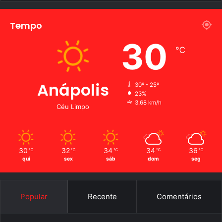
Tempo
30
℃
Anápolis
30º - 25º
23%
3.68 km/h
Céu Limpo
30
32
34
34
36
℃
℃
℃
℃
℃
qui
sex
sáb
dom
seg
Popular
Recente
Comentários