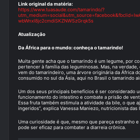
Link original da matéria:
https://www.tuasaude.com/tamarindo/?
utm_medium=social&utm_source=facebook&fbclid=I
wbWnxl8jc2cmdiSKZNWSzGrqk5s
Atualização
Da África para o mundo: conheça o tamarindo!
Muita gente acha que o tamarindo é um legume, por c
pertencer à família das leguminosas. Mas, na verdade, 
vem do tamarindeiro, uma árvore originária da África do
consumido no sul da Ásia, aqui no Brasil o tamarindo a
Um dos seus principais benefícios é ser considerado um 
funcionamento do intestino e combate a prisão de ventr
Essa fruta também estimula a atividade da bile, o que 
ingeridos”, explica Vanessa Maniezo, nutricionista das 
Uma curiosidade é que, mesmo que pareça estranho e 
pode ser eficaz para combater a diarreia crônica.