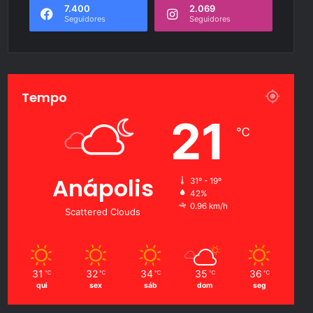
7.400
2.069
Seguidores
Seguidores
Tempo
21
℃
Anápolis
31º - 19º
42%
0.96 km/h
Scattered Clouds
31
32
34
35
36
℃
℃
℃
℃
℃
qui
sex
sáb
dom
seg