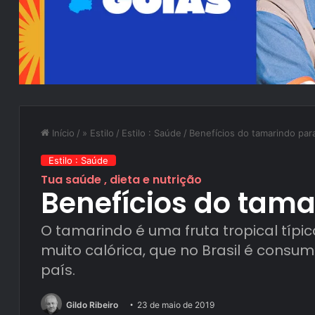
Início
/
» Estilo
/
Estilo : Saúde
/
Benefícios do tamarindo par
Estilo : Saúde
Tua saúde , dieta e nutrição
Benefícios do tama
O tamarindo é uma fruta tropical típic
muito calórica, que no Brasil é consu
país.
Gildo Ribeiro
23 de maio de 2019