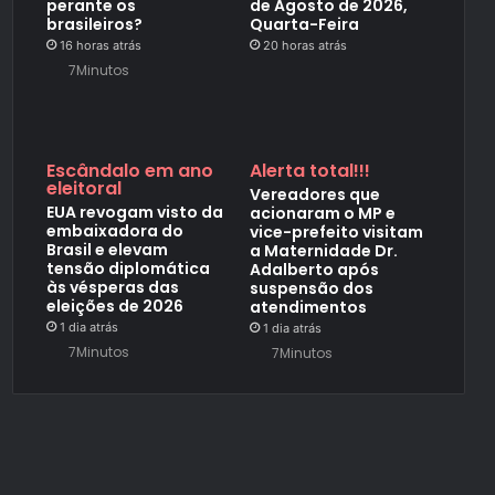
perante os
de Agosto de 2026,
brasileiros?
Quarta-Feira
16 horas atrás
20 horas atrás
7Minutos
Escândalo em ano
Alerta total!!!
eleitoral
Vereadores que
EUA revogam visto da
acionaram o MP e
embaixadora do
vice-prefeito visitam
Brasil e elevam
a Maternidade Dr.
tensão diplomática
Adalberto após
às vésperas das
suspensão dos
eleições de 2026
atendimentos
1 dia atrás
1 dia atrás
7Minutos
7Minutos