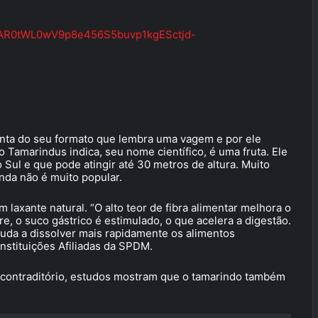
wAR0tWL0wV9p8e456S5buvp1kgESctjd-
onta do seu formato que lembra uma vagem e por ele
o Tamarindus indica, seu nome científico, é uma fruta. Ele
 Sul e que pode atingir até 30 metros de altura. Muito
inda não é muito popular.
laxante natural. “O alto teor de fibra alimentar melhora o
e, o suco gástrico é estimulado, o que acelera a digestão.
ajuda a dissolver mais rapidamente os alimentos
Instituições Afiliadas da SPDM.
contraditório, estudos mostram que o tamarindo também