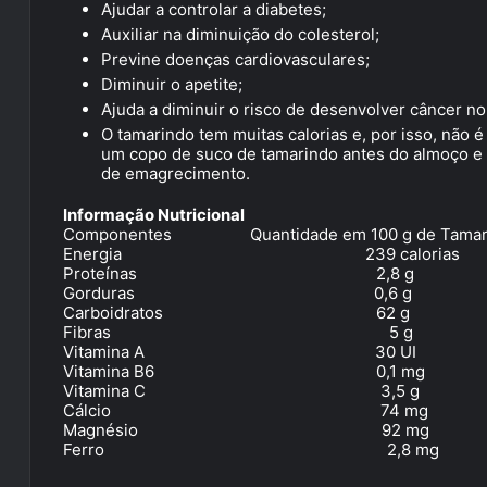
Ajudar a controlar a diabetes;
Auxiliar na diminuição do colesterol;
Previne doenças cardiovasculares;
Diminuir o apetite;
Ajuda a diminuir o risco de desenvolver câncer no
O tamarindo tem muitas calorias e, por isso, não
um copo de suco de tamarindo antes do almoço e do
de emagrecimento.
Informação Nutricional
Componentes Quantidade em 100 g de Tamar
Energia 239 calorias
Proteínas 2,8 g
Gorduras 0,6 g
Carboidratos 62 g
Fibras 5 g
Vitamina A 30 UI
Vitamina B6 0,1 mg
Vitamina C 3,5 g
Cálcio 74 mg
Magnésio 92 mg
Ferro 2,8 mg