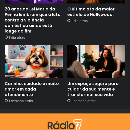
c
L
i
O
20 anos da Lei Maria da
O último ato da maior
a
S
Penha lembram que a luta
estrela de Hollywood:
q
D
contra a violência
u
1 dia atrás
E
doméstica ainda está
e
“
e
A
longe do fim
x
N
1 dia atrás
i
T
s
R
t
O
e
P
h
O
á
C
m
E
u
N
i
O
t
”
Carinho, cuidado e muito
Um espaço seguro para
o
amor em cada
cuidar da sua mente e
m
atendimento
transformar sua vida
a
i
1 semana atrás
1 semana atrás
s
t
e
m
p
o