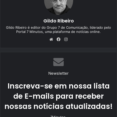
Gildo Ribeiro
Gildo Ribeiro é editor do Grupo 7 de Comunicação, liderado pelo
Portal 7 Minutos, uma plataforma de notícias online.
We
Fa
Ins
bsi
ce
tag
te
bo
ra
ok
m
Newsletter
Inscreva-se em nossa lista
de E-mails para receber
nossas notícias atualizadas!