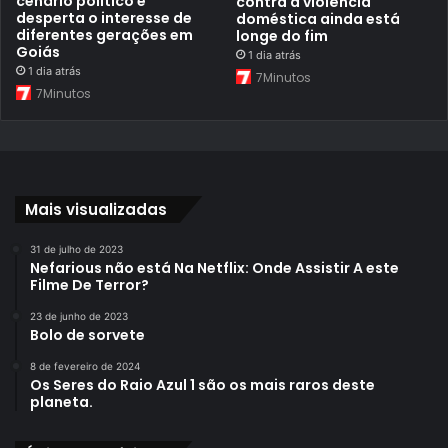
cenário político e
contra a violência
desperta o interesse de
doméstica ainda está
diferentes gerações em
longe do fim
Goiás
1 dia atrás
1 dia atrás
7Minutos
7Minutos
Mais visualizadas
31 de julho de 2023
Nefarious não está Na Netflix: Onde Assistir A este
Filme De Terror?
23 de junho de 2023
Bolo de sorvete
8 de fevereiro de 2024
Os Seres do Raio Azul 1 são os mais raros deste
planeta.