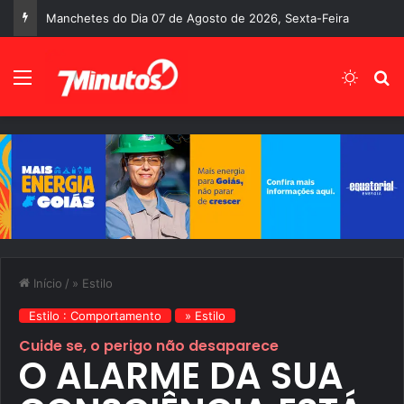
Manchetes do Dia 07 de Agosto de 2026, Sexta-Feira
Menu
Switch
P
Início
/
» Estilo
Estilo : Comportamento
» Estilo
Cuide se, o perigo não desaparece
O ALARME DA SUA