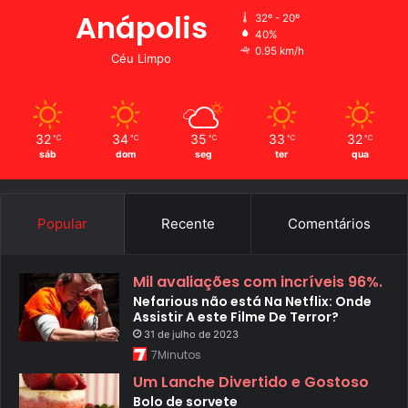
Anápolis
32º - 20º
40%
0.95 km/h
Céu Limpo
32
34
35
33
32
℃
℃
℃
℃
℃
sáb
dom
seg
ter
qua
Popular
Recente
Comentários
Mil avaliações com incríveis 96%.
Nefarious não está Na Netflix: Onde
Assistir A este Filme De Terror?
31 de julho de 2023
7Minutos
Um Lanche Divertido e Gostoso
Bolo de sorvete