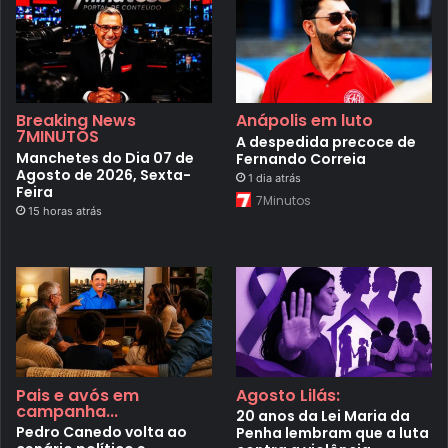
Breaking News
Anápolis em luto
7MINUTOS
A despedida precoce de
Manchetes do Dia 07 de
Fernando Correia
Agosto de 2026, Sexta-
1 dia atrás
Feira
7Minutos
15 horas atrás
Pais e avós em
Agosto Lilás:
campanha...
20 anos da Lei Maria da
Pedro Canedo volta ao
Penha lembram que a luta