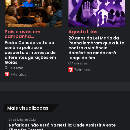
Pais e avós em
Agosto Lilás:
campanha...
20 anos da Lei Maria da
Pedro Canedo volta ao
Penha lembram que a luta
cenário político e
contra a violência
desperta o interesse de
doméstica ainda está
diferentes gerações em
longe do fim
Goiás
1 dia atrás
1 dia atrás
7Minutos
7Minutos
Mais visualizadas
31 de julho de 2023
Nefarious não está Na Netflix: Onde Assistir A este
Filme De Terror?