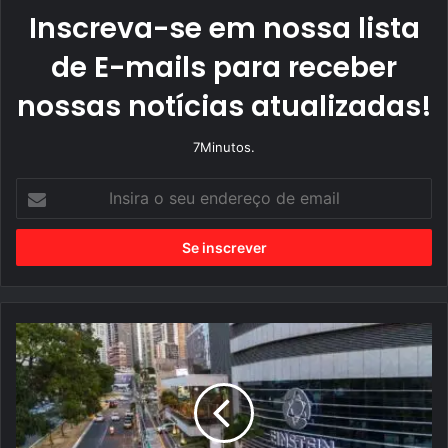
Inscreva-se em nossa lista
de E-mails para receber
nossas notícias atualizadas!
7Minutos.
I
n
s
i
r
a
o
s
e
u
E
e
i
n
n
d
s
e
t
r
e
e
i
ç
n