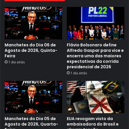
o
s
m
n
e
a
ç
s
a
u
r
n
e
i
c
d
e
a
b
Manchetes do Dia 06 de
Flávio Bolsonaro define
d
e
e
Agosto de 2026, Quinta-
Alfredo Gaspar para vice e
r
s
Feira
encerra uma das maiores
d
d
expectativas da corrida
1 dia atrás
o
e
presidencial de 2026
a
G
ç
o
1 dia atrás
ã
i
o
á
d
s
o
e
v
e
n
t
o
Manchetes do Dia 05 de
EUA revogam visto da
"
Agosto de 2026, Quarta-
embaixadora do Brasil e
I