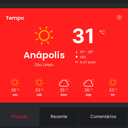
Tempo
31
℃
Anápolis
31º - 26º
19%
4.47 km/h
Céu Limpo
26
33
35
36
33
℃
℃
℃
℃
℃
sex
sáb
dom
seg
ter
Popular
Recente
Comentários