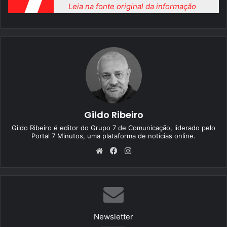
Leia na fonte original da informação
Gildo Ribeiro
Gildo Ribeiro é editor do Grupo 7 de Comunicação, liderado pelo
Portal 7 Minutos, uma plataforma de notícias online.
We
Fa
Ins
bsi
ce
tag
te
bo
ra
ok
m
Newsletter