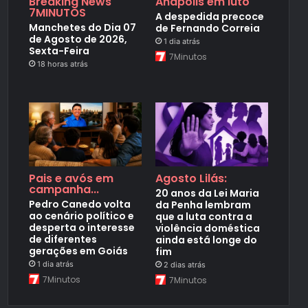
Breaking News
Anápolis em luto
7MINUTOS
A despedida precoce
Manchetes do Dia 07
de Fernando Correia
de Agosto de 2026,
1 dia atrás
Sexta-Feira
7Minutos
18 horas atrás
Pais e avós em
Agosto Lilás:
campanha...
20 anos da Lei Maria
Pedro Canedo volta
da Penha lembram
ao cenário político e
que a luta contra a
desperta o interesse
violência doméstica
de diferentes
ainda está longe do
gerações em Goiás
fim
1 dia atrás
2 dias atrás
7Minutos
7Minutos