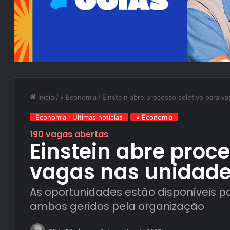
Início
/
» Economia
/
Einstein abre processo seletivo para v
Economia : Últimas notícias
» Economia
190 vagas abertas
Einstein abre proce
vagas nas unidade
As oportunidades estão disponíveis pa
ambos geridos pela organização