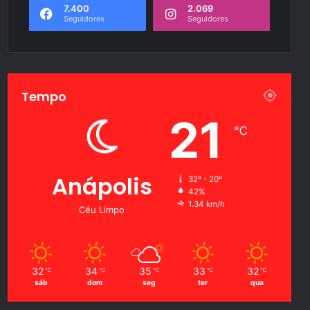
7.400
2.069
Seguidores
Seguidores
Tempo
21
℃
Anápolis
32º - 20º
42%
1.34 km/h
Céu Limpo
32
34
35
33
32
℃
℃
℃
℃
℃
sáb
dom
seg
ter
qua