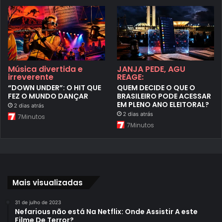
Música divertida e
JANJA PEDE, AGU
irreverente
REAGE:
“DOWN UNDER”: O HIT QUE
QUEM DECIDE O QUE O
FEZ O MUNDO DANÇAR
BRASILEIRO PODE ACESSAR
EM PLENO ANO ELEITORAL?
2 dias atrás
2 dias atrás
7Minutos
7Minutos
Mais visualizadas
31 de julho de 2023
Nefarious não está Na Netflix: Onde Assistir A este
Filme De Terror?