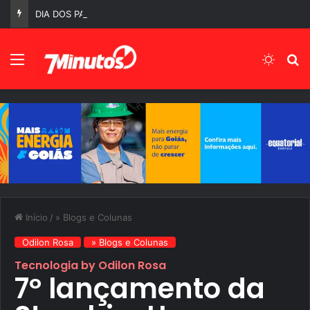
DIA DOS PAIS: MUITO ALÉM DA PRESENÇA MASCULINA…
Menu
Switch
P
Início
/
» Blogs e Colunas
Odilon Rosa
» Blogs e Colunas
Tecnologia by Odilon Rosa
7º lançamento da