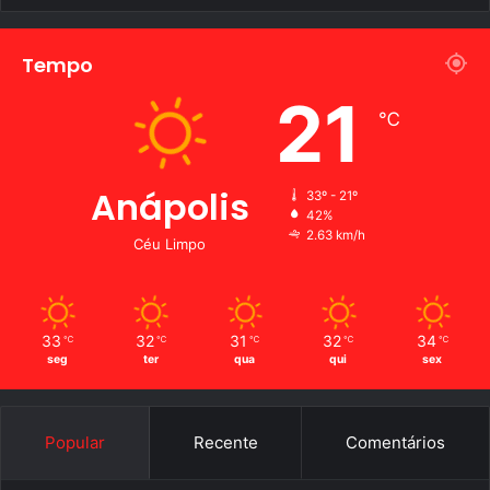
Tempo
21
℃
Anápolis
33º - 21º
42%
2.63 km/h
Céu Limpo
33
32
31
32
34
℃
℃
℃
℃
℃
seg
ter
qua
qui
sex
Popular
Recente
Comentários