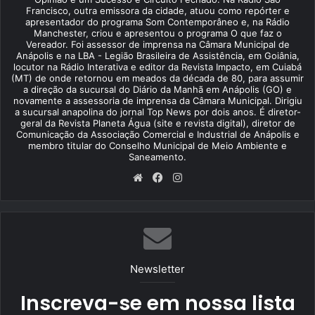
Francisco, outra emissora da cidade, atuou como repórter e
apresentador do programa Som Contemporâneo e, na Rádio
Manchester, criou e apresentou o programa O que faz o
Vereador. Foi assessor de imprensa na Câmara Municipal de
Anápolis e na LBA - Legião Brasileira de Assistência, em Goiânia,
locutor na Rádio Interativa e editor da Revista Impacto, em Cuiabá
(MT) de onde retornou em meados da década de 80, para assumir
a direção da sucursal do Diário da Manhã em Anápolis (GO) e
novamente a assessoria de imprensa da Câmara Municipal. Dirigiu
a sucursal anapolina do jornal Top News por dois anos. É diretor-
geral da Revista Planeta Água (site e revista digital), diretor de
Comunicação da Associação Comercial e Industrial de Anápolis e
membro titular do Conselho Municipal de Meio Ambiente e
Saneamento.
We
Fa
Ins
bsi
ce
tag
te
bo
ra
ok
m
Newsletter
Inscreva-se em nossa lista