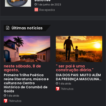
1 de junho de 2023
Recepedia
Últimas notícias
neste sábado, 8 de
" ser pai é uma
agosto,
construção diária."
Primeira Trilha Poética
DIA DOS PAIS: MUITO ALÉM
reúne literatura, música e
DA PRESENÇA MASCULINA…
cultura no Centro
1 dia atrás
Histórico de Corumbá de
7Minutos
Goiás
1 dia atrás
7Minutos