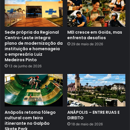
r
ó
á
s
c
d
o
e
m
c
i
i
t
Sede própria da Regional
MEI cresce em Goiás, mas
s
ê
ã
Centro-Leste integra
enfrenta desafios
n
o
plano de modernização da
29 de maio de 2026
a
d
instituição e homenageia
C
e
o empresário Luiz
â
M
Medeiros Pinto
m
o
a
r
13 de junho de 2026
r
a
a
e
d
s
o
s
E
U
A
Anápolis retoma fôlego
ANÁPOLIS – ENTRE RUAS E
cultural com feira
DIREITO
itinerante no Galpão
18 de maio de 2026
Skate Park