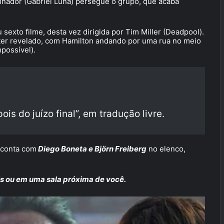
nador (Gabriel Luna) persegue o grupo, que acaba
exto filme, desta vez dirigida por Tim Miller (Deadpool).
ter revelado, com Hamilton andando por uma rua no meio
possível).
is do juízo final”, em tradução livre.
 conta com
Diego Boneta e Björn Freiberg
no elenco,
s ou em uma sala próxima de você.