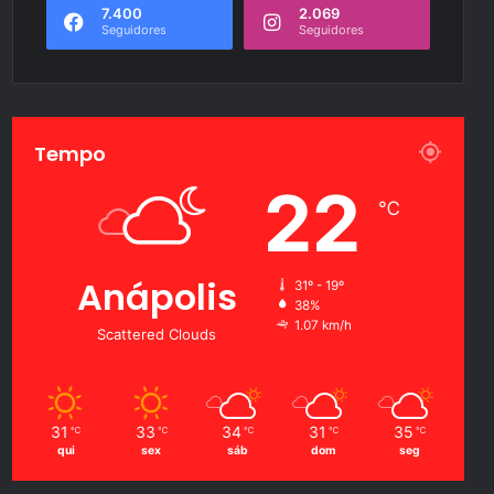
7.400
2.069
Seguidores
Seguidores
Tempo
22
℃
Anápolis
31º - 19º
38%
1.07 km/h
Scattered Clouds
31
33
34
31
35
℃
℃
℃
℃
℃
qui
sex
sáb
dom
seg