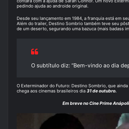
contará com a ajuda de Sarah Connor. Um novo Extermi
pedindo ajuda ao androide original.
Desde seu lançamento em 1984, a franquia está em seu s
Além do trailer, Destino Sombrio também teve seu pôs
de um deserto, segurando uma bazuca (mais badass im
O subtítulo diz: “Bem-vindo ao dia depo
O Exterminador do Futuro: Destino Sombrio, que ainda
chega aos cinemas brasileiros dia
31 de outubro.
Em breve no Cine Prime Anápoli