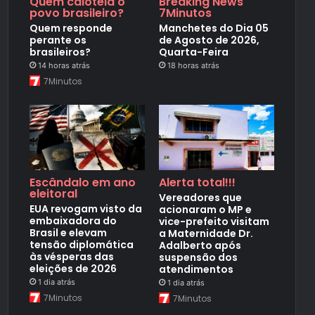
Quem caloteia o
Breaking News
povo brasileiro?
7Minutos
Quem responde
Manchetes do Dia 05
perante os
de Agosto de 2026,
brasileiros?
Quarta-Feira
14 horas atrás
18 horas atrás
7Minutos
Escândalo em ano
Alerta total!!!
eleitoral
Vereadores que
EUA revogam visto da
acionaram o MP e
embaixadora do
vice-prefeito visitam
Brasil e elevam
a Maternidade Dr.
tensão diplomática
Adalberto após
às vésperas das
suspensão dos
eleições de 2026
atendimentos
1 dia atrás
1 dia atrás
7Minutos
7Minutos