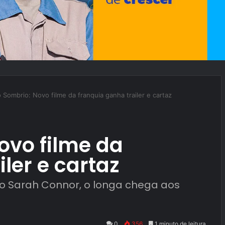
 Sombrio: Novo filme da franquia ganha trailer e cartaz
ovo filme da
ler e cartaz
o Sarah Connor, o longa chega aos
0
356
1 minuto de leitura