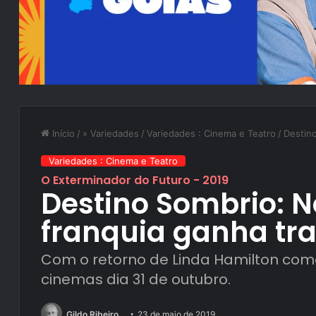
Início
/
» Variedades
/
Variedades : Cinema e Teatro
/
Destino
Variedades : Cinema e Teatro
O Exterminador do Futuro - 2019
Destino Sombrio: N
franquia ganha trai
Com o retorno de Linda Hamilton com
cinemas dia 31 de outubro.
Gildo Ribeiro
23 de maio de 2019