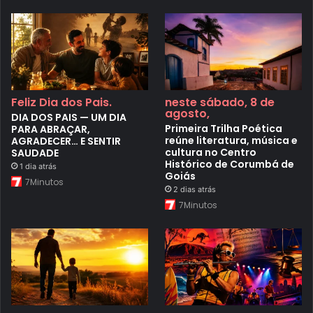
Feliz Dia dos Pais.
neste sábado, 8 de
agosto,
DIA DOS PAIS — UM DIA
Primeira Trilha Poética
PARA ABRAÇAR,
reúne literatura, música e
AGRADECER… E SENTIR
cultura no Centro
SAUDADE
Histórico de Corumbá de
1 dia atrás
Goiás
7Minutos
2 dias atrás
7Minutos