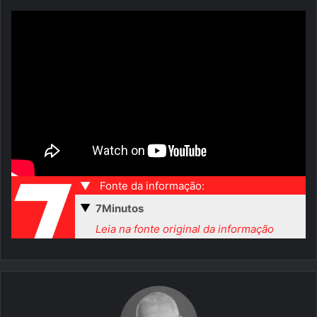
▼
Fonte da informação:
▼
7Minutos
Leia na fonte original da informação