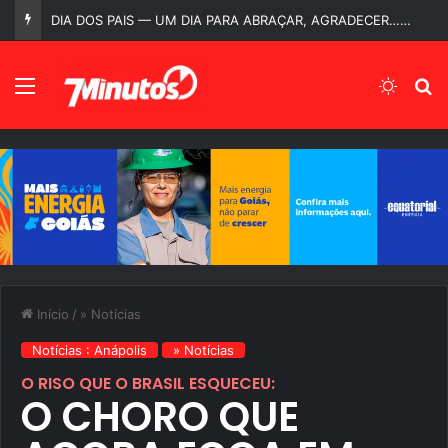
Primeira Trilha Poética reúne literatura, música e cultura no Centro Histórico de Corumbá de Goiás
Menu
Switch
P
Início
/
» Notícias
Notícias : Anápolis
» Notícias
O RISO QUE O BRASIL ESQUECEU:
O CHORO QUE