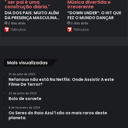
" ser pai é uma
Música divertida e
construção diária."
irreverente
DIA DOS PAIS: MUITO ALÉM
“DOWN UNDER”: O HIT QUE
DA PRESENÇA MASCULINA…
FEZ O MUNDO DANÇAR
2 dias atrás
2 dias atrás
7Minutos
7Minutos
Mais visualizadas
31 de julho de 2023
Nefarious não está Na Netflix: Onde Assistir A este
Filme De Terror?
23 de junho de 2023
Bolo de sorvete
8 de fevereiro de 2024
Os Seres do Raio Azul 1 são os mais raros deste
planeta.