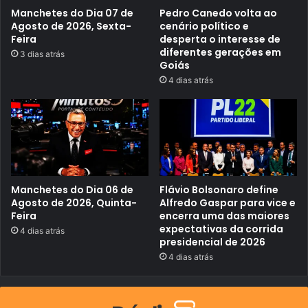
d
I
a
Manchetes do Dia 07 de
Pedro Canedo volta ao
L
m
Agosto de 2026, Sexta-
cenário político e
a
Feira
desperta o interesse de
i
diferentes gerações em
3 dias atrás
s
Goiás
c
e
4 dias atrás
d
o
q
u
e
o
d
e
s
p
Manchetes do Dia 06 de
Flávio Bolsonaro define
e
Agosto de 2026, Quinta-
Alfredo Gaspar para vice e
r
Feira
encerra uma das maiores
t
expectativas da corrida
4 dias atrás
a
presidencial de 2026
d
o
4 dias atrás
r