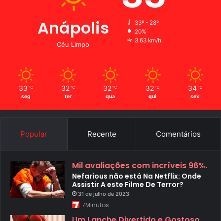
Anápolis
33º - 28º
20%
3.63 km/h
Céu Limpo
33
32
32
32
34
℃
℃
℃
℃
℃
seg
ter
qua
qui
sex
Popular
Recente
Comentários
Mil avaliações com incríveis 96%.
Nefarious não está Na Netflix: Onde
Assistir A este Filme De Terror?
31 de julho de 2023
7Minutos
Um Lanche Divertido e Gostoso