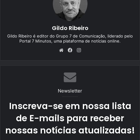
Gildo Ribeiro
Gildo Ribeiro é editor do Grupo 7 de Comunicação, liderado pelo
Portal 7 Minutos, uma plataforma de notícias online.
We
Fa
Ins
bsi
ce
tag
te
bo
ra
ok
m
Newsletter
Inscreva-se em nossa lista
de E-mails para receber
nossas notícias atualizadas!