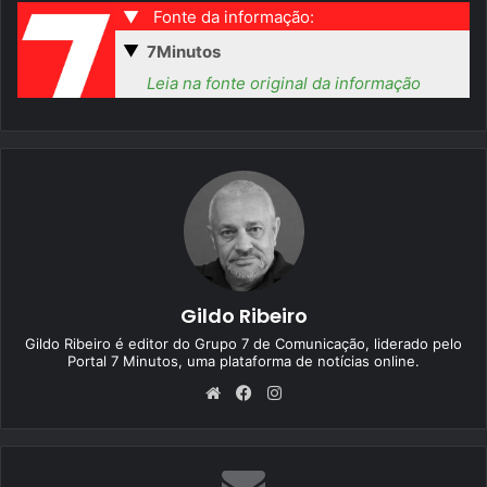
▼
Fonte da informação:
▼
7Minutos
Leia na fonte original da informação
Gildo Ribeiro
Gildo Ribeiro é editor do Grupo 7 de Comunicação, liderado pelo
Portal 7 Minutos, uma plataforma de notícias online.
We
Fa
Ins
bsi
ce
tag
te
bo
ra
ok
m