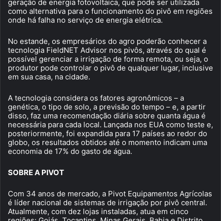
geração de energia fotovoltaica, que pode ser utilizada
como alternativa para o funcionamento do pivô em regiões
onde há falha no serviço de energia elétrica.
No estande, os empresários do agro poderão conhecer a
tecnologia FieldNET Advisor nos pivôs, através do qual é
possível gerenciar a irrigação de forma remota, ou seja, o
produtor pode controlar o pivô de qualquer lugar, inclusive
em sua casa, na cidade.
A tecnologia considera os fatores agronômicos – a
genética, o tipo de solo, a previsão do tempo – e, a partir
disso, faz uma recomendação diária sobre quanta água é
necessária para cada local. Lançada nos EUA como teste e,
posteriormente, foi expandida para 17 países ao redor do
globo, os resultados obtidos até o momento indicam uma
economia de 17% do gasto de água.
SOBRE A PIVOT
Com 34 anos de mercado, a Pivot Equipamentos Agrícolas
é líder nacional de sistemas de irrigação por pivô central.
Atualmente, com dez lojas instaladas, atua em cinco
regiões: Goiás, Tocantins, Minas Gerais, Bahia e Distrito