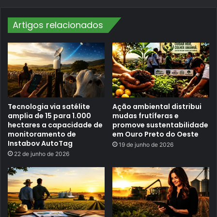
,
p
1
e
m
t
Artigos relacionados
i
á
l
c
h
u
ã
l
o
o
d
m
e
u
t
s
o
i
n
c
Tecnologia via satélite
Ação ambiental distribui
e
a
l
amplia de 15 para 1.000
mudas frutíferas e
l
a
hectares a capacidade de
promove sustentabilidade
d
monitoramento de
em Ouro Preto do Oeste
a
Instabov AutoTag
19 de junho de 2026
s
s
22 de junho de 2026
u
p
e
r
a
n
d
o