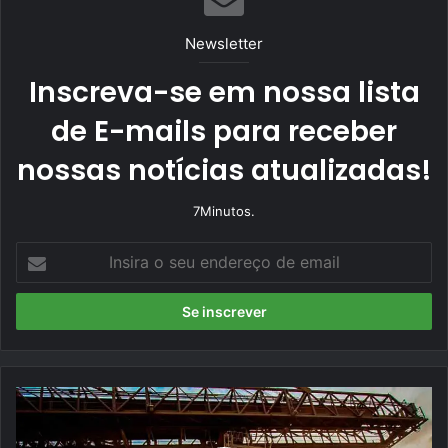
Newsletter
Inscreva-se em nossa lista
de E-mails para receber
nossas notícias atualizadas!
7Minutos.
I
n
s
i
r
a
o
s
e
u
E
e
x
n
p
d
o