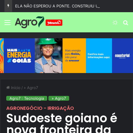
ELA NÃO ESPEROU A PONTE. CONSTRUIU UMA.
Menu
Switch
P
Início
/
» Agro7
Agro7 : Tecnologia
» Agro7
AGRONEGÓCIO - IRRIGAÇÃO
Sudoeste goiano é
nova fronteira da