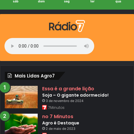
sáb
dom
seg
ter
qua
Mais Lidas Agro7
Essa é a grande lição
Soja – O gigante adormecido!
3 de novembro de 2024
7Minutos
no 7 Minutos
Agro é Destaque
2 de maio de 2023