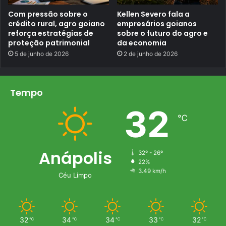
p
Com pressão sobre o
Kellen Severo fala a
r
e
crédito rural, agro goiano
empresários goianos
v
reforça estratégias de
sobre o futuro do agro e
i
proteção patrimonial
da economia
s
ã
5 de junho de 2026
2 de junho de 2026
o
d
a
A
Tempo
n
e
32
c
℃
Anápolis
32º - 26º
22%
3.49 km/h
Céu Limpo
32
34
34
33
32
℃
℃
℃
℃
℃