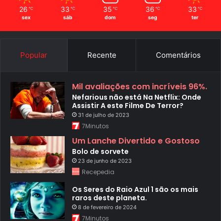
26
33
35
36
33
℃
℃
℃
℃
℃
sex
sáb
dom
seg
ter
Popular
Recente
Comentários
Mil avaliações com incríveis 96%.
Nefarious não está Na Netflix: Onde
Assistir A este Filme De Terror?
31 de julho de 2023
7Minutos
Um Lanche Divertido e Gostoso
Bolo de sorvete
23 de junho de 2023
Recepedia
Os Seres do Raio Azul 1 são os mais
raros deste planeta.
8 de fevereiro de 2024
7Minutos