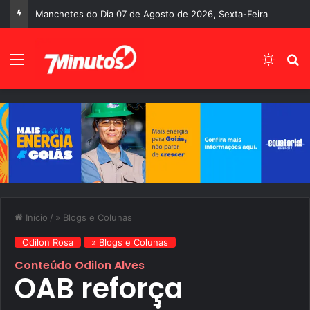
Manchetes do Dia 07 de Agosto de 2026, Sexta-Feira
Menu
Switch
P
Início
/
» Blogs e Colunas
Odilon Rosa
» Blogs e Colunas
Conteúdo Odilon Alves
OAB reforça