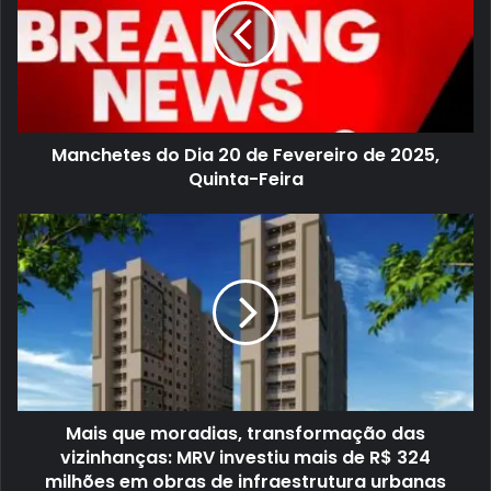
e
h
r
e
e
t
ç
e
o
s
d
d
e
o
e
D
Manchetes do Dia 20 de Fevereiro de 2025,
m
i
a
a
Quinta-Feira
i
2
l
0
M
d
a
e
i
F
s
e
q
v
u
e
e
r
m
e
o
i
r
r
a
o
d
d
Mais que moradias, transformação das
i
e
a
2
vizinhanças: MRV investiu mais de R$ 324
s
0
milhões em obras de infraestrutura urbanas
,
2