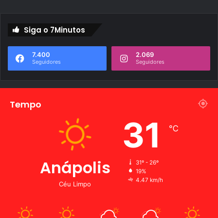
Siga o 7Minutos
7.400
2.069
Seguidores
Seguidores
Tempo
31
℃
Anápolis
31º - 26º
19%
4.47 km/h
Céu Limpo