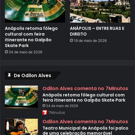
M
R
V
i
n
v
Anápolis retoma fôlego
ANÁPOLIS – ENTRE RUAS E
e
cultural com feira
DIREITO
s
itinerante no Galpão
18 de maio de 2026
t
Skate Park
i
u
24 de maio de 2026
m
a
i
s
De Odilon Alves
d
e
R
Odilon Alves comenta no 7Minutos
$
Anápolis retoma fôlego cultural com
3
feira itinerante no Galpão Skate Park
2
4
24 de maio de 2026
m
7Minutos
i
l
Odilon Alves comenta no 7Minutos
h
Teatro Municipal de Anápolis foi palco
õ
de uma celebração memorável
e