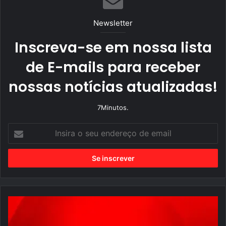
Newsletter
Inscreva-se em nossa lista
de E-mails para receber
nossas notícias atualizadas!
7Minutos.
I
n
s
i
r
a
o
s
e
u
M
e
a
n
n
d
c