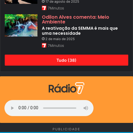
17 de agosto de 2025
n
7Minutos
a
s
Odilon Alves comenta: Meio
a
Ambiente
p
e
A reativação da SEMMA é mais que
n
uma necessidade
a
2 de maio de 2025
s
7Minutos
e
m
2
Tudo (38)
0
2
4
PUBLICIDADE