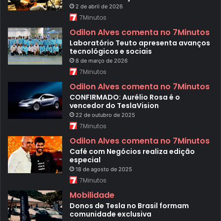
s
2 de abril de 2026
e
7Minutos
m
o
Odilon Alves comenta no 7Minutos
b
Laboratório Teuto apresenta avanços
r
tecnológicos e sociais
a
s
8 de março de 2026
d
7Minutos
e
i
Odilon Alves comenta no 7Minutos
n
CONFIRMADO: Aurélio Rosa é o
f
vencedor do TeslaVision
r
22 de outubro de 2025
a
e
7Minutos
s
Odilon Alves comenta no 7Minutos
t
r
Café com Negócios realiza edição
u
especial
t
18 de agosto de 2025
u
r
7Minutos
a
Mobilidade
u
r
Donos de Tesla no Brasil formam
b
comunidade exclusiva
a