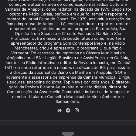
começou a atuar na área de comunicação nas rádios Cultura e
Santana de Anápolis, como redator, na década de 1970. Depois foi
locutor na Rádio Carajá, período em que foi também repórter e
redator do jornal Folha de Goyaz. Em 1979, assumiu a redação da
Rádio Imprensa de Anápolis. Lá, como produtor, repórter, redator
e apresentador, foi destaque nos programas Fatonotícia, Sua
Opinião é um Sucesso e Circuito Fechado. Na Rádio São
Francisco, outra emissora da cidade, atuou como repórter e
apresentador do programa Som Contemporâneo e, na Rádio
Manchester, criou e apresentou o programa O que faz o
Vereador. Foi assessor de imprensa na Câmara Municipal de
Anápolis e na LBA - Legião Brasileira de Assistência, em Goiânia,
locutor na Rádio Interativa e editor da Revista Impacto, em Cuiabá
(MT) de onde retornou em meados da década de 80, para assumir
a direção da sucursal do Diário da Manhã em Anápolis (GO) e
novamente a assessoria de imprensa da Câmara Municipal. Dirigiu
a sucursal anapolina do jornal Top News por dois anos. É diretor-
geral da Revista Planeta Água (site e revista digital), diretor de
Comunicação da Associação Comercial e Industrial de Anápolis e
membro titular do Conselho Municipal de Meio Ambiente e
Saneamento.
We
Fa
Ins
bsi
ce
tag
te
bo
ra
ok
m