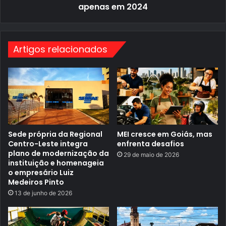
apenas em 2024
t
5
r
,
a
Q
n
u
s
i
f
n
Artigos relacionados
o
t
r
a
m
-
a
F
ç
e
ã
i
o
r
d
a
a
s
Sede própria da Regional
MEI cresce em Goiás, mas
v
Centro-Leste integra
enfrenta desafios
i
z
plano de modernização da
29 de maio de 2026
i
instituição e homenageia
n
o empresário Luiz
h
Medeiros Pinto
a
n
13 de junho de 2026
ç
a
s
: