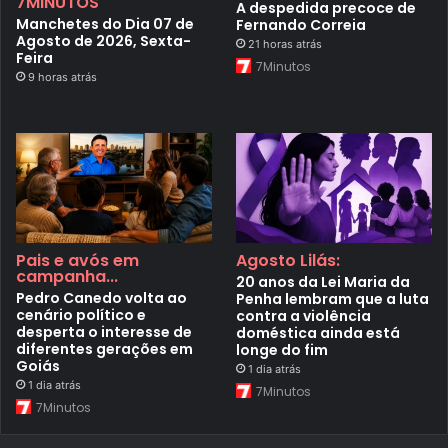
7MINUTOS
A despedida precoce de
Manchetes do Dia 07 de
Fernando Correia
Agosto de 2026, Sexta-
21 horas atrás
Feira
7Minutos
9 horas atrás
Pais e avós em
Agosto Lilás:
campanha...
20 anos da Lei Maria da
Pedro Canedo volta ao
Penha lembram que a luta
cenário político e
contra a violência
desperta o interesse de
doméstica ainda está
diferentes gerações em
longe do fim
Goiás
1 dia atrás
1 dia atrás
7Minutos
7Minutos